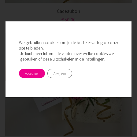
Cadeaubon
€ 50,00
We gebruiken cookies om je de beste ervaring op onze
site te bieden.
Je kunt meer informatie vinden over welke cookies we
gebruiken of deze uitschakelen in de
instellingen
.
Accepteer
Afwijzen