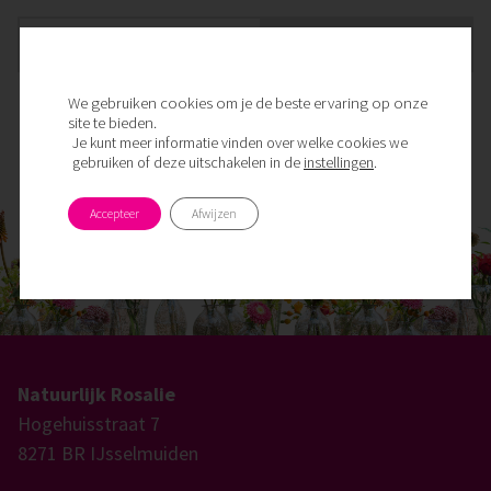
postcode checken
We gebruiken cookies om je de beste ervaring op onze
site te bieden.
Je kunt meer informatie vinden over welke cookies we
gebruiken of deze uitschakelen in de
instellingen
.
Accepteer
Afwijzen
Natuurlijk Rosalie
Hogehuisstraat 7
8271 BR IJsselmuiden