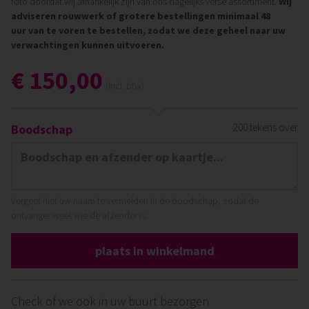
foto doordat wij afhankelijk zijn van ons dagelijks verse assortiment.
Wij
adviseren rouwwerk of grotere bestellingen minimaal 48
uur van te voren te bestellen, zodat we deze geheel naar uw
verwachtingen kunnen uitvoeren.
€ 150,00
(incl. btw)
200
tekens over
Boodschap
Vergeet niet uw naam te vermelden in de boodschap, zodat de
ontvanger weet wie de afzender is.
plaats in winkelmand
Check of we ook in uw buurt bezorgen