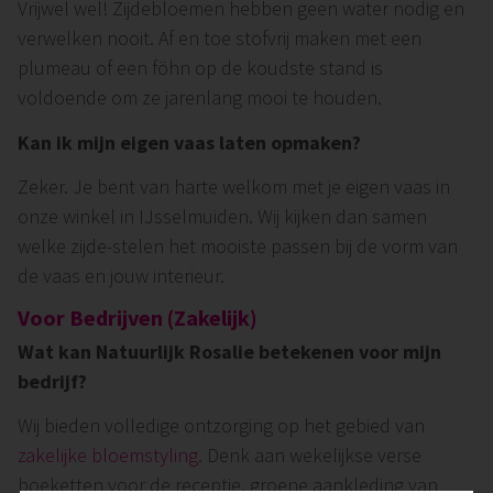
Vrijwel wel! Zijdebloemen hebben geen water nodig en
verwelken nooit. Af en toe stofvrij maken met een
plumeau of een föhn op de koudste stand is
voldoende om ze jarenlang mooi te houden.
Kan ik mijn eigen vaas laten opmaken?
Zeker. Je bent van harte welkom met je eigen vaas in
onze winkel in IJsselmuiden. Wij kijken dan samen
welke zijde-stelen het mooiste passen bij de vorm van
de vaas en jouw interieur.
Voor Bedrijven (Zakelijk)
Wat kan Natuurlijk Rosalie betekenen voor mijn
bedrijf?
Wij bieden volledige ontzorging op het gebied van
zakelijke bloemstyling
. Denk aan wekelijkse verse
boeketten voor de receptie, groene aankleding van