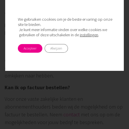
kantoorruimtes of representatieve zijde-arrangementen
voor showrooms.
We gebruiken cookies om je de beste ervaring op onze
site te bieden.
Bieden jullie bloemenabonnementen voor
Je kunt meer informatie vinden over welke cookies we
kantoren aan?
gebruiken of deze uitschakelen in de
instellingen
.
Ja, wij werken met een handig vaaswissel-systeem. Wij
Accepteer
Afwijzen
leveren een vers boeket in een schone vaas en nemen
de oude vaas direct weer mee. Zo heeft je entree altijd
een frisse uitstraling zonder dat je medewerkers er
omkijken naar hebben.
Kan ik op factuur bestellen?
Voor onze vaste zakelijke klanten en
abonnementhouders bieden wij de mogelijkheid om op
factuur te bestellen. Neem
contact
met ons op om de
mogelijkheden voor jouw bedrijf te bespreken.