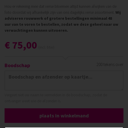
Hou er rekening mee dat verse bloemen altijd kunnen afwijken van de
foto doordat wij afhankelijk zijn van ons dagelijks verse assortiment.
Wij
adviseren rouwwerk of grotere bestellingen minimaal 48
uur van te voren te bestellen, zodat we deze geheel naar uw
verwachtingen kunnen uitvoeren.
€ 75,00
(incl. btw)
200
tekens over
Boodschap
Vergeet niet uw naam te vermelden in de boodschap, zodat de
ontvanger weet wie de afzender is.
plaats in winkelmand