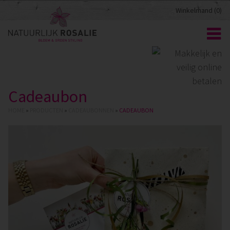
Winkelmand (
0
)
Cadeaubon
HOME
»
PRODUCTEN
»
CADEAUBONNEN
»
CADEAUBON