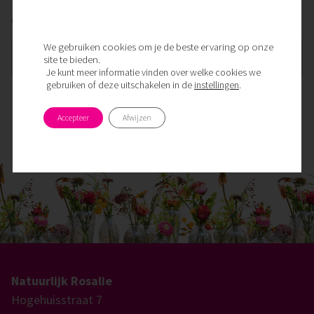
Check of we ook in uw buurt bezorgen
We gebruiken cookies om je de beste ervaring op onze
postcode checken
site te bieden.
Je kunt meer informatie vinden over welke cookies we
gebruiken of deze uitschakelen in de
instellingen
.
Accepteer
Afwijzen
Natuurlijk Rosalie
Hogehuisstraat 7